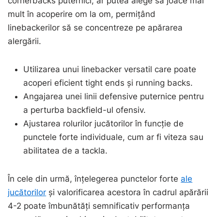
cornerbacks puternici, ar putea alege să joace mai
mult în acoperire om la om, permițând
linebackerilor să se concentreze pe apărarea
alergării.
Utilizarea unui linebacker versatil care poate
acoperi eficient tight ends și running backs.
Angajarea unei linii defensive puternice pentru
a perturba backfield-ul ofensiv.
Ajustarea rolurilor jucătorilor în funcție de
punctele forte individuale, cum ar fi viteza sau
abilitatea de a tackla.
În cele din urmă, înțelegerea punctelor forte
ale
jucătorilor
și valorificarea acestora în cadrul apărării
4-2 poate îmbunătăți semnificativ performanța