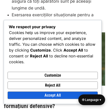
asigura că toți apărătorii sunt pe aceeași
lungime de undă.
Exersarea exercițiilor situaționale pentru a
îmbunătăți reacția la diferite formațiuni.
We respect your privacy
Cookies help us improve your experience,
deliver personalized content, and analyze
traffic. You can choose which cookies to allow
by clicking
Customize
. Click
Accept All
to
consent or
Reject All
to decline non-essential
cookies.
Customize
Reject All
Accept All
Cum se compară apărarea 4-2 cu alte
🌐 Language ▾
formațiuni defensive?