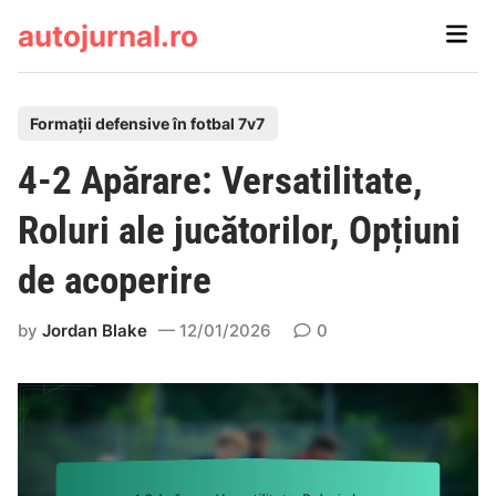
Skip
autojurnal.ro
Main
to
Men
content
P
Formații defensive în fotbal 7v7
o
4-2 Apărare: Versatilitate,
s
t
Roluri ale jucătorilor, Opțiuni
e
de acoperire
d
i
by
Jordan Blake
12/01/2026
0
n