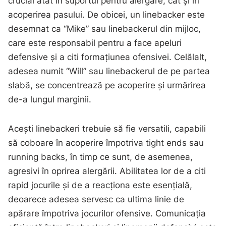
crucial atât în suportul pentru alergare, cât și în
acoperirea pasului. De obicei, un linebacker este
desemnat ca “Mike” sau linebackerul din mijloc,
care este responsabil pentru a face apeluri
defensive și a citi formațiunea ofensivei. Celălalt,
adesea numit “Will” sau linebackerul de pe partea
slabă, se concentrează pe acoperire și urmărirea
de-a lungul marginii.
Acești linebackeri trebuie să fie versatili, capabili
să coboare în acoperire împotriva tight ends sau
running backs, în timp ce sunt, de asemenea,
agresivi în oprirea alergării. Abilitatea lor de a citi
rapid jocurile și de a reacționa este esențială,
deoarece adesea servesc ca ultima linie de
apărare împotriva jocurilor ofensive. Comunicația