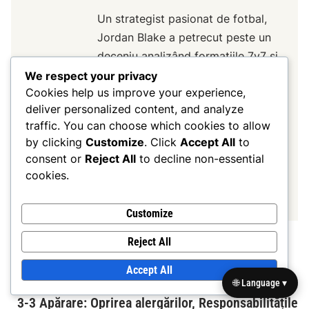
Un strategist pasionat de fotbal,
Jordan Blake a petrecut peste un
deceniu analizând formațiile 7v7 și
antrenând tineri sportivi. Cu un
We respect your privacy
Cookies help us improve your experience,
background în știința sportului,
deliver personalized content, and analyze
Jordan combină cunoștințele
traffic. You can choose which cookies to allow
tehnice cu experiența practică
by clicking
Customize
. Click
Accept All
to
pentru a ajuta echipele să își
consent or
Reject All
to decline non-essential
maximizeze potențialul pe teren.
cookies.
More by Jordan Blake
Customize
Reject All
Accept All
Post
N
🌐 Language ▾
Next Article
ar
3-3 Apărare: Oprirea alergărilor, Responsabilitățile
navigation