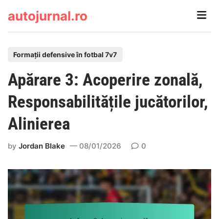
Skip
autojurnal.ro
Main
to
Men
content
P
Formații defensive în fotbal 7v7
o
Apărare 3: Acoperire zonală,
s
t
Responsabilitățile jucătorilor,
e
Alinierea
d
i
by
Jordan Blake
08/01/2026
0
n